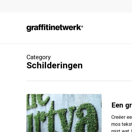
Skip
to
main
content
Category
Schilderingen
Een gr
Creëer ee
mos tekst
mist wat.