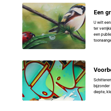
Een gr
U wilt een
ter verrij
een publie
toonaange
Voorbe
Schitteren
bijzonder 
diepte, kl