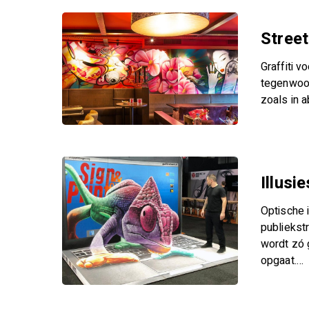
Street
Graffiti v
tegenwoor
zoals in a
Illusi
Optische 
publiekstr
wordt zó g
opgaat.…