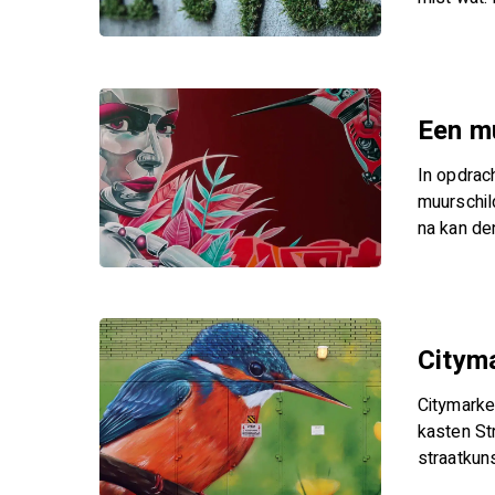
Hit enter to search or ESC to close
Een m
In opdrac
muurschil
na kan den
Cityma
Citymarke
kasten St
straatkun