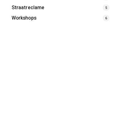
Straatreclame
5
Workshops
6