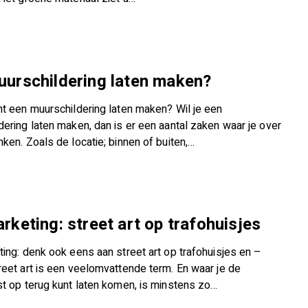
uurschildering laten maken?
ht een muurschildering laten maken? Wil je een
dering laten maken, dan is er een aantal zaken waar je over
ken. Zoals de locatie; binnen of buiten,…
rketing: street art op trafohuisjes
ting: denk ook eens aan street art op trafohuisjes en –
reet art is een veelomvattende term. En waar je de
st op terug kunt laten komen, is minstens zo…