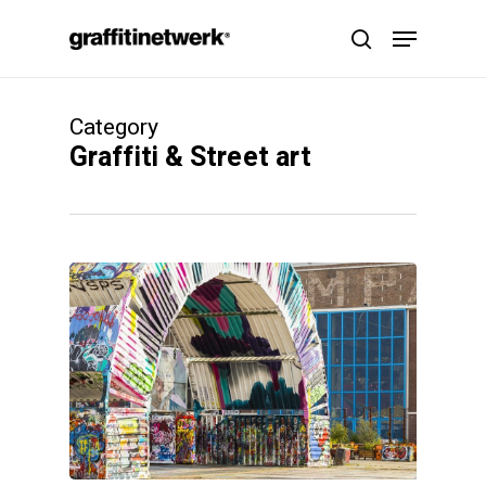
Skip
Menu
to
search
main
content
Category
Graffiti & Street art