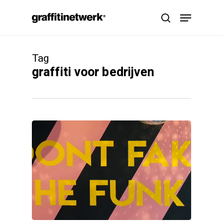
Skip
Menu
to
search
main
content
Tag
graffiti voor bedrijven