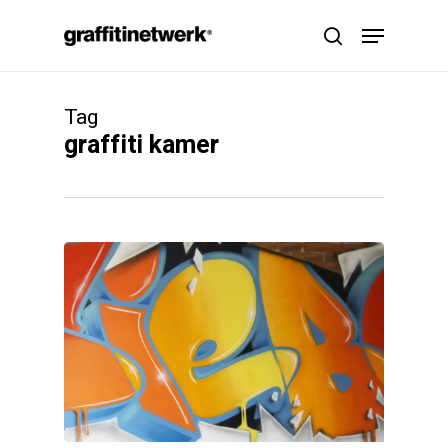
Skip
Menu
to
search
main
content
Tag
graffiti kamer