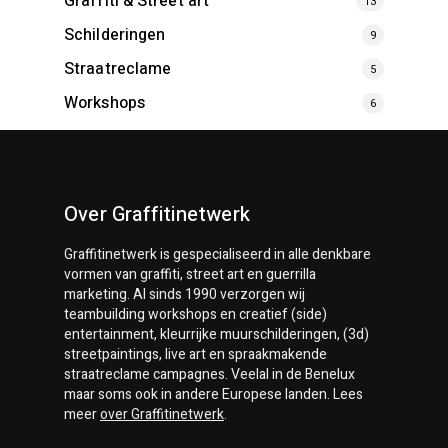
Graffiti & Street art
13
Schilderingen
9
Straatreclame
5
Workshops
6
Over Graffitinetwerk
Graffitinetwerk
is gespecialiseerd in alle denkbare
vormen van graffiti, street art en guerrilla
marketing. Al sinds 1990 verzorgen wij
teambuilding workshops en creatief (side)
entertainment, kleurrijke muurschilderingen, (3d)
streetpaintings, live art en spraakmakende
straatreclame campagnes. Veelal in de Benelux
maar soms ook in andere Europese landen. Lees
meer
over
Graffitinetwerk
.