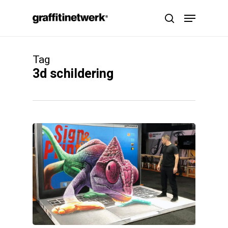
Skip
Menu
to
search
main
content
Tag
3d schildering