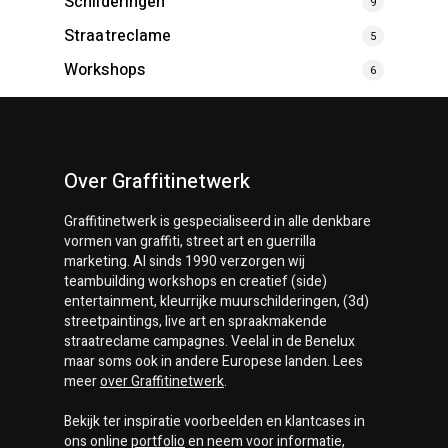
Schilderingen
9
Straatreclame
5
Workshops
6
Over Graffitinetwerk
Graffitinetwerk
is gespecialiseerd in alle denkbare
vormen van graffiti, street art en guerrilla
marketing. Al sinds 1990 verzorgen wij
teambuilding workshops en creatief (side)
entertainment, kleurrijke muurschilderingen, (3d)
streetpaintings, live art en spraakmakende
straatreclame campagnes. Veelal in de Benelux
maar soms ook in andere Europese landen. Lees
meer
over
Graffitinetwerk
.
Bekijk ter inspiratie voorbeelden en klantcases in
ons online
portfolio
en neem voor informatie,