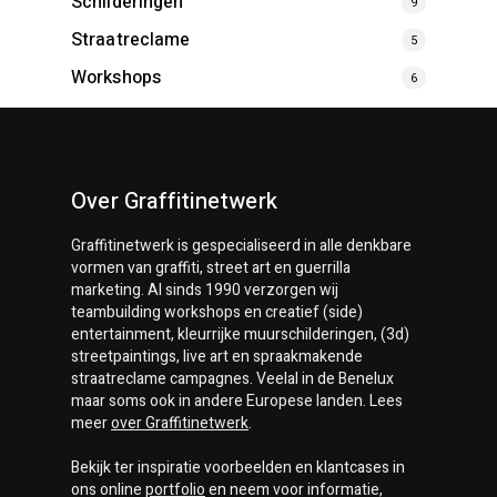
Schilderingen
9
Straatreclame
5
Workshops
6
Over Graffitinetwerk
Graffitinetwerk
is gespecialiseerd in alle denkbare
vormen van graffiti, street art en guerrilla
marketing. Al sinds 1990 verzorgen wij
teambuilding workshops en creatief (side)
entertainment, kleurrijke muurschilderingen, (3d)
streetpaintings, live art en spraakmakende
straatreclame campagnes. Veelal in de Benelux
maar soms ook in andere Europese landen. Lees
meer
over
Graffitinetwerk
.
Bekijk ter inspiratie voorbeelden en klantcases in
ons online
portfolio
en neem voor informatie,