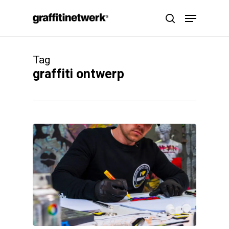
Skip
Menu
to
search
main
content
Tag
graffiti ontwerp