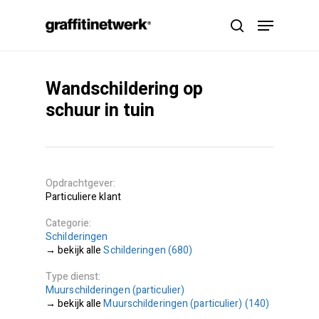
Skip
Menu
to
search
main
content
Wandschildering op
schuur in tuin
Opdrachtgever
Particuliere klant
Categorie
Schilderingen
Schilderingen (680)
Type dienst
Muurschilderingen (particulier)
Muurschilderingen (particulier) (140)