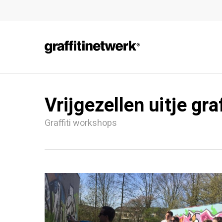
Skip
to
main
content
Vrijgezellen uitje gra
Graffiti workshops