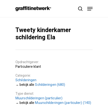
Skip
Menu
to
search
main
content
Tweety kinderkamer
schildering Ela
Opdrachtgever
Particuliere klant
Categorie
Schilderingen
Schilderingen (680)
Type dienst
Muurschilderingen (particulier)
Muurschilderingen (particulier) (140)