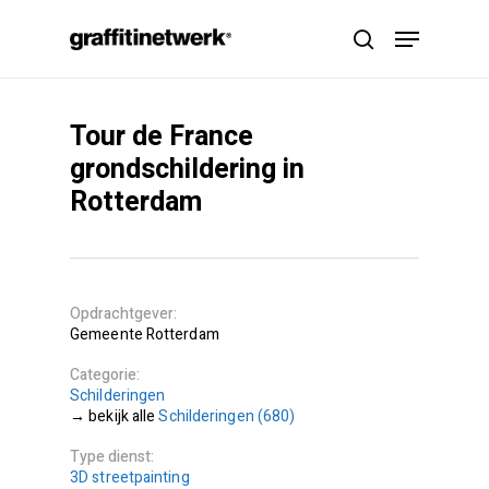
Skip
Menu
to
search
main
content
Tour de France
grondschildering in
Rotterdam
Opdrachtgever
Gemeente Rotterdam
Categorie
Schilderingen
Schilderingen (680)
Type dienst
3D streetpainting