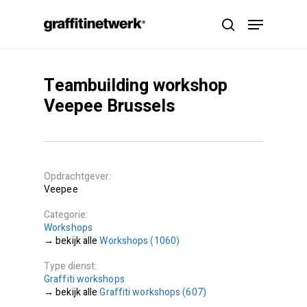
Skip
Menu
to
search
main
content
Teambuilding workshop
Veepee Brussels
Opdrachtgever
Veepee
Categorie
Workshops
Workshops (1060)
Type dienst
Graffiti workshops
Graffiti workshops (607)