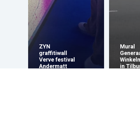
ZYN
Mural
graffitiwall
Genera
Verve festival
Winkel
Andermatt
in Tilbu
Over Graffitinetwerk