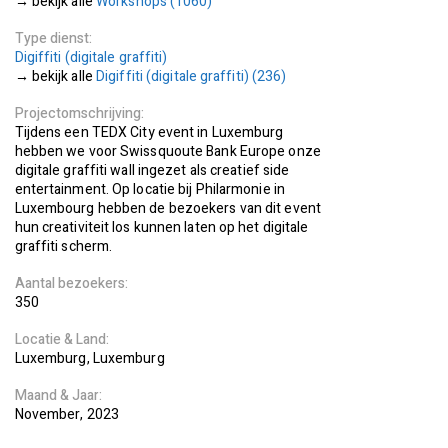
Workshops (1060)
Type dienst
Digiffiti (digitale graffiti)
Digiffiti (digitale graffiti) (236)
Projectomschrijving
Tijdens een TEDX City event in Luxemburg
hebben we voor Swissquoute Bank Europe onze
digitale graffiti wall ingezet als creatief side
entertainment. Op locatie bij Philarmonie in
Luxembourg hebben de bezoekers van dit event
hun creativiteit los kunnen laten op het digitale
graffiti scherm.
Aantal bezoekers
350
Locatie
Land
Luxemburg
Luxemburg
Maand
Jaar
November
2023