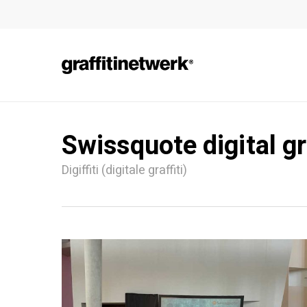
Skip
to
main
content
Swissquote digital gr
Digiffiti (digitale graffiti)