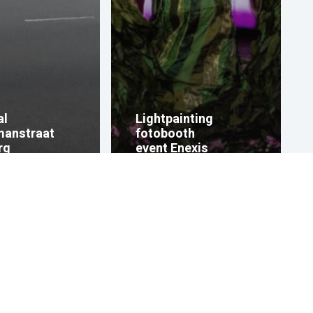
al
Lightpainting
manstraat
fotobooth
rg
event Enexis