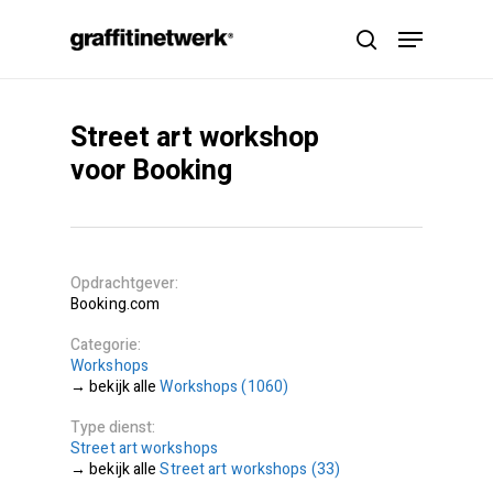
Skip
Menu
to
search
main
content
Street art workshop
voor Booking
Opdrachtgever
Booking.com
Categorie
Workshops
Workshops (1060)
Type dienst
Street art workshops
Street art workshops (33)