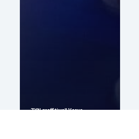
ZYN graffitiwall Verve
festival Andermatt