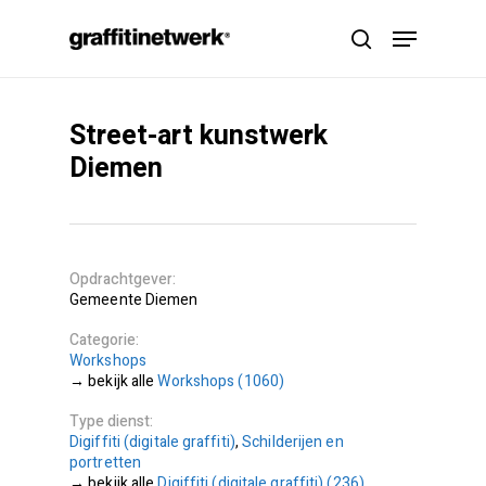
Skip
Menu
to
search
main
content
Street-art kunstwerk
Diemen
Opdrachtgever
Gemeente Diemen
Categorie
Workshops
Workshops (1060)
Type dienst
Digiffiti (digitale graffiti)
,
Schilderijen en
portretten
Digiffiti (digitale graffiti) (236)