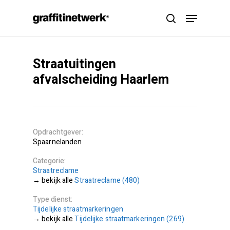
Skip
Menu
to
search
main
content
Straatuitingen
afvalscheiding Haarlem
Opdrachtgever
Spaarnelanden
Categorie
Straatreclame
Straatreclame (480)
Type dienst
Tijdelijke straatmarkeringen
Tijdelijke straatmarkeringen (269)