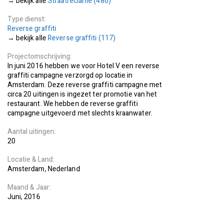
Straatreclame (480)
Type dienst
Reverse graffiti
Reverse graffiti (117)
Projectomschrijving
In juni 2016 hebben we voor Hotel V een reverse
graffiti campagne verzorgd op locatie in
Amsterdam. Deze reverse graffiti campagne met
circa 20 uitingen is ingezet ter promotie van het
restaurant. We hebben de reverse graffiti
campagne uitgevoerd met slechts kraanwater.
Aantal uitingen
20
Locatie
Land
Amsterdam
Nederland
Maand
Jaar
Juni
2016