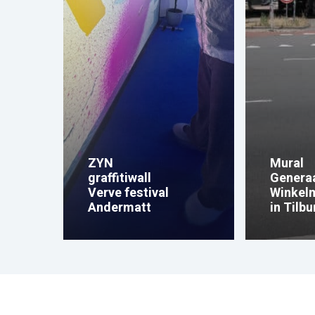
ZYN
Mural
graffitiwall
Genera
Verve festival
Winkel
Andermatt
in Tilbu