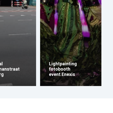
al
Lightpainting
manstraat
fotobooth
rg
event Enexis