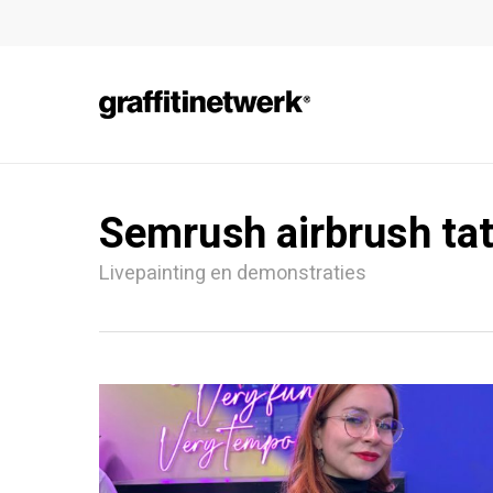
Skip
to
main
content
Semrush airbrush tat
Livepainting en demonstraties