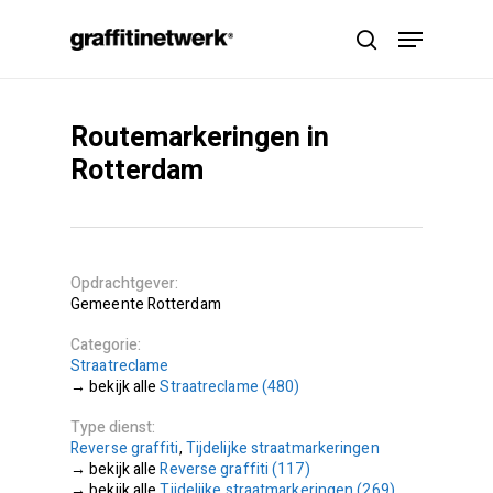
Skip
Menu
to
search
main
content
Routemarkeringen in
Rotterdam
Opdrachtgever
Gemeente Rotterdam
Categorie
Straatreclame
Straatreclame (480)
Type dienst
Reverse graffiti
,
Tijdelijke straatmarkeringen
Reverse graffiti (117)
Tijdelijke straatmarkeringen (269)