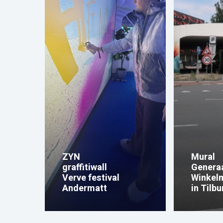
ZYN
Mural
graffitiwall
Genera
Verve festival
Winkel
Andermatt
in Tilbu