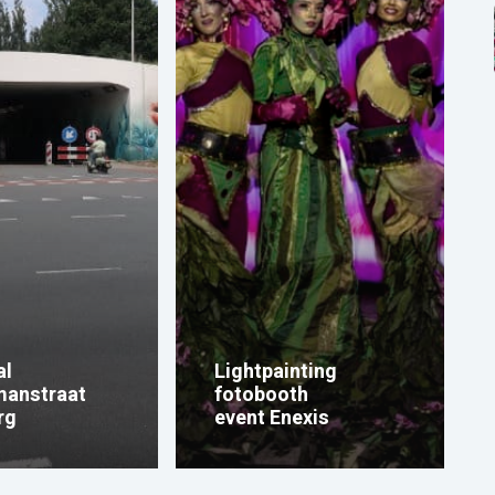
al
Lightpainting
manstraat
fotobooth
rg
event Enexis