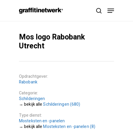
Skip
Menu
to
search
main
content
Mos logo Rabobank
Utrecht
Opdrachtgever
Rabobank
Categorie
Schilderingen
Schilderingen (680)
Type dienst
Mosteksten en -panelen
Mosteksten en -panelen (8)