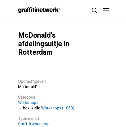
Skip
Menu
to
search
main
content
McDonald’s
afdelingsuitje in
Rotterdam
Opdrachtgever
McDonald's
Categorie
Workshops
Workshops (1060)
Type dienst
Graffiti workshops