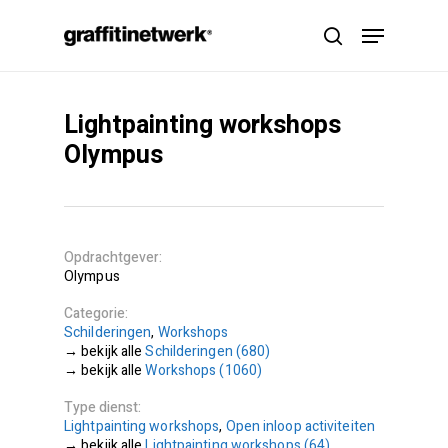
Skip
Menu
to
search
main
content
Lightpainting workshops
Olympus
Opdrachtgever
Olympus
Categorie
Schilderingen
,
Workshops
Schilderingen (680)
Workshops (1060)
Type dienst
Lightpainting workshops
,
Open inloop activiteiten
Lightpainting workshops (64)