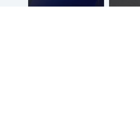
ZYN
Mural
graffitiwall
Genera
Verve festival
Winkel
Andermatt
in Tilbu
Over Graffitinetwerk
Graffitinetwerk
is gespecialiseerd in alle denkbare vormen
van graffiti, street art en guerrilla marketing. Al sinds 1990
verzorgen wij teambuilding workshops en creatief (side)
entertainment, kleurrijke muurschilderingen, (3d)
streetpaintings, live art en spraakmakende straatreclame
campagnes. Veelal in de Benelux maar soms ook in ander