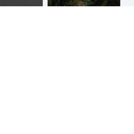
al
Lightpainting
manstraat
fotobooth
rg
event Enexis
Bekijk ter inspiratie voorbeelden en klantcases in ons
online
portfolio
en neem voor informatie, advies of
een prijsopgave vrijblijvend
contact
op met één van
onze specialisten.
e
Door klanten & partners wordt
Graffitinetwerk
en haar