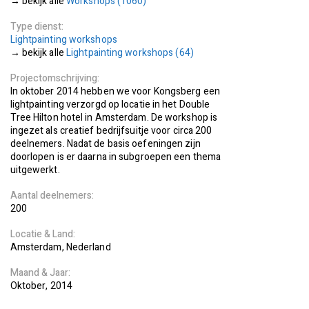
Workshops (1060)
Type dienst
Lightpainting workshops
Lightpainting workshops (64)
Projectomschrijving
In oktober 2014 hebben we voor Kongsberg een
lightpainting verzorgd op locatie in het Double
Tree Hilton hotel in Amsterdam. De workshop is
ingezet als creatief bedrijfsuitje voor circa 200
deelnemers. Nadat de basis oefeningen zijn
doorlopen is er daarna in subgroepen een thema
uitgewerkt.
Aantal deelnemers
200
Locatie
Land
Amsterdam
Nederland
Maand
Jaar
Oktober
2014