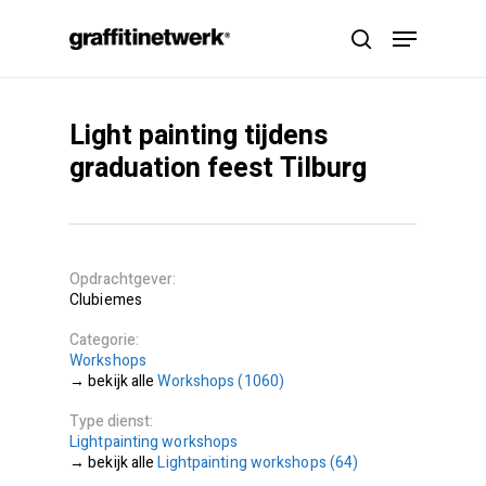
Skip
Menu
to
search
main
content
Light painting tijdens
graduation feest Tilburg
Opdrachtgever
Clubiemes
Categorie
Workshops
Workshops (1060)
Type dienst
Lightpainting workshops
Lightpainting workshops (64)