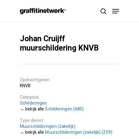
Skip
Menu
to
search
main
content
Johan Cruijff
muurschildering KNVB
Opdrachtgever
KNVB
Categorie
Schilderingen
Schilderingen (680)
Type dienst
Muurschilderingen (zakelijk)
Muurschilderingen (zakelijk) (259)