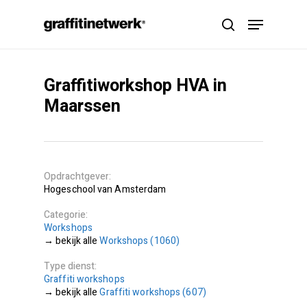
Skip
Menu
to
search
main
content
Graffitiworkshop HVA in
Maarssen
Opdrachtgever
Hogeschool van Amsterdam
Categorie
Workshops
Workshops (1060)
Type dienst
Graffiti workshops
Graffiti workshops (607)