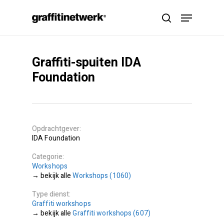
Skip
Menu
to
search
main
content
Graffiti-spuiten IDA
Foundation
Opdrachtgever
IDA Foundation
Categorie
Workshops
Workshops (1060)
Type dienst
Graffiti workshops
Graffiti workshops (607)