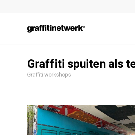
Skip
to
main
content
Graffiti spuiten als 
Graffiti workshops