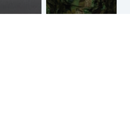
al
Lightpainting
manstraat
fotobooth
rg
event Enexis
Bekijk ter inspiratie voorbeelden en klantcases in ons
online
portfolio
en neem voor informatie, advies of
een prijsopgave vrijblijvend
contact
op met één van
onze specialisten.