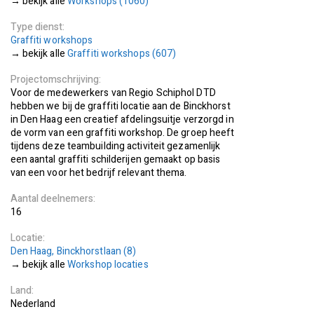
Workshops (1060)
Type dienst
Graffiti workshops
Graffiti workshops (607)
Projectomschrijving
Voor de medewerkers van Regio Schiphol DTD
hebben we bij de graffiti locatie aan de Binckhorst
in Den Haag een creatief afdelingsuitje verzorgd in
de vorm van een graffiti workshop. De groep heeft
tijdens deze teambuilding activiteit gezamenlijk
een aantal graffiti schilderijen gemaakt op basis
van een voor het bedrijf relevant thema.
Aantal deelnemers
16
Locatie
Den Haag, Binckhorstlaan (8)
bekijk alle
Workshop locaties
Land
Nederland