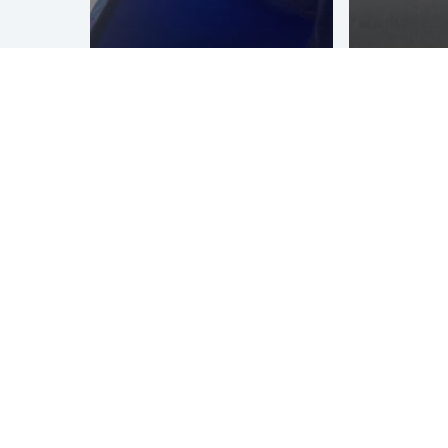
ZYN
Mural
graffitiwall
Genera
Verve festival
Winkel
Andermatt
in Tilbu
Over Graffitinetwerk
Graffitinetwerk
is gespecialiseerd in alle denkbare vormen
van graffiti, street art en guerrilla marketing. Al sinds 1990
verzorgen wij teambuilding workshops en creatief (side)
entertainment, kleurrijke muurschilderingen, (3d)