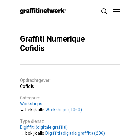
Skip
Menu
to
search
main
content
Graffiti Numerique
Cofidis
Opdrachtgever
Cofidis
Categorie
Workshops
Workshops (1060)
Type dienst
Digiffiti (digitale graffiti)
Digiffiti (digitale graffiti) (236)