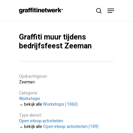
Skip
Menu
to
search
main
content
Graffiti muur tijdens
bedrijfsfeest Zeeman
Opdrachtgever
Zeeman
Categorie
Workshops
Workshops (1060)
Type dienst
Open inloop activiteiten
Open inloop activiteiten (149)