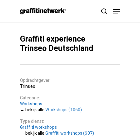
Skip
Menu
to
search
main
content
Graffiti experience
Trinseo Deutschland
Opdrachtgever
Trinseo
Categorie
Workshops
Workshops (1060)
Type dienst
Graffiti workshops
Graffiti workshops (607)