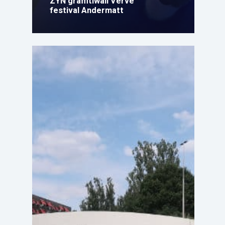
ZYN graffitiwall Verve
festival Andermatt