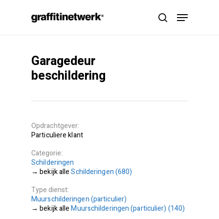
Skip
Menu
to
search
main
content
Garagedeur
beschildering
Opdrachtgever
Particuliere klant
Categorie
Schilderingen
Schilderingen (680)
Type dienst
Muurschilderingen (particulier)
Muurschilderingen (particulier) (140)