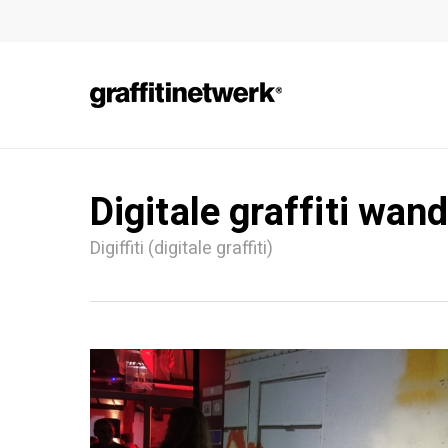
Skip
to
main
content
Digitale graffiti w
Digiffiti (digitale graffiti)