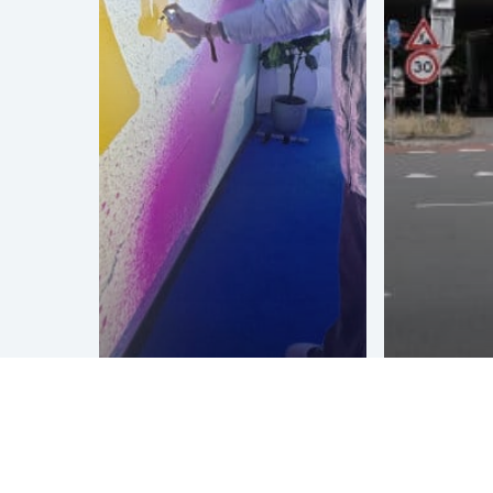
ZYN
Mural