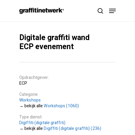
Skip
Menu
to
search
main
content
Digitale graffiti wand
ECP evenement
Opdrachtgever
ECP
Categorie
Workshops
Workshops (1060)
Type dienst
Digiffiti (digitale graffiti)
Digiffiti (digitale graffiti) (236)