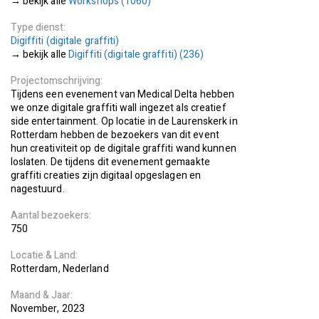
Workshops (1060)
Type dienst
Digiffiti (digitale graffiti)
Digiffiti (digitale graffiti) (236)
Projectomschrijving
Tijdens een evenement van Medical Delta hebben
we onze digitale graffiti wall ingezet als creatief
side entertainment. Op locatie in de Laurenskerk in
Rotterdam hebben de bezoekers van dit event
hun creativiteit op de digitale graffiti wand kunnen
loslaten. De tijdens dit evenement gemaakte
graffiti creaties zijn digitaal opgeslagen en
nagestuurd.
Aantal bezoekers
750
Locatie
Land
Rotterdam
Nederland
Maand
Jaar
November
2023