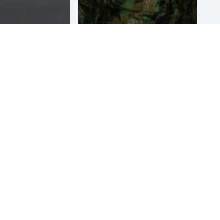
al
Lightpainting
manstraat
fotobooth
rg
event Enexis
Bekijk ter inspiratie voorbeelden en klantcases in ons
online
portfolio
en neem voor informatie, advies of
een prijsopgave vrijblijvend
contact
op met één van
onze specialisten.