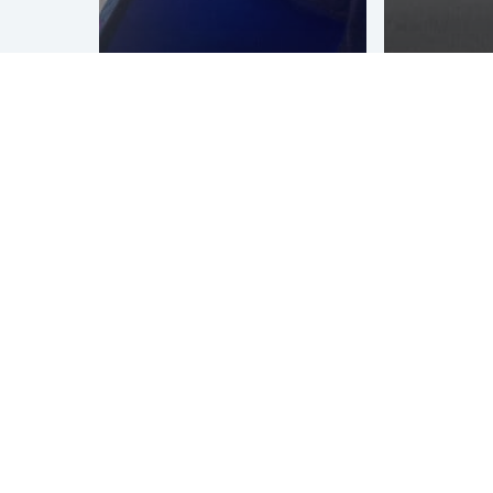
ZYN
Mural
graffitiwall
Genera
Verve festival
Winkel
Andermatt
in Tilbu
Over Graffitinetwerk
Graffitinetwerk
is gespecialiseerd in alle denkbare vormen
van graffiti, street art en guerrilla marketing. Al sinds 1990
verzorgen wij teambuilding workshops en creatief (side)
entertainment, kleurrijke muurschilderingen, (3d)