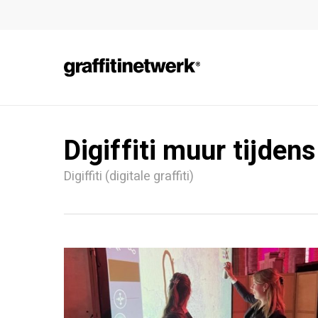
Skip
to
main
content
Digiffiti muur tijden
Digiffiti (digitale graffiti)