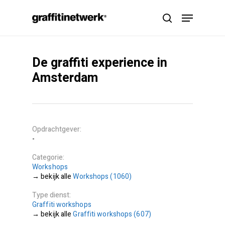
Skip
Menu
to
search
main
content
De graffiti experience in
Amsterdam
Opdrachtgever
-
Categorie
Workshops
Workshops (1060)
Type dienst
Graffiti workshops
Graffiti workshops (607)