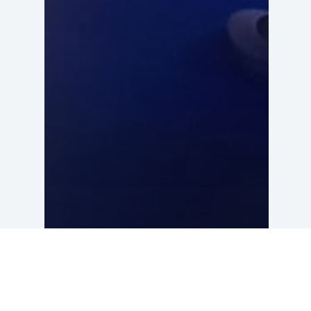
ZYN graffitiwall Verve