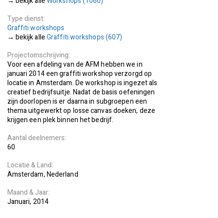
Workshops (1060)
Type dienst
Graffiti workshops
Graffiti workshops (607)
Projectomschrijving
Voor een afdeling van de AFM hebben we in
januari 2014 een graffiti workshop verzorgd op
locatie in Amsterdam. De workshop is ingezet als
creatief bedrijfsuitje. Nadat de basis oefeningen
zijn doorlopen is er daarna in subgroepen een
thema uitgewerkt op losse canvas doeken, deze
krijgen een plek binnen het bedrijf.
Aantal deelnemers
60
Locatie
Land
Amsterdam
Nederland
Maand
Jaar
Januari
2014