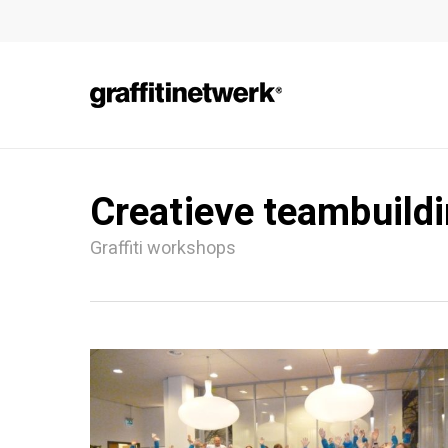
Skip
to
main
content
Creatieve teambuild
Graffiti workshops