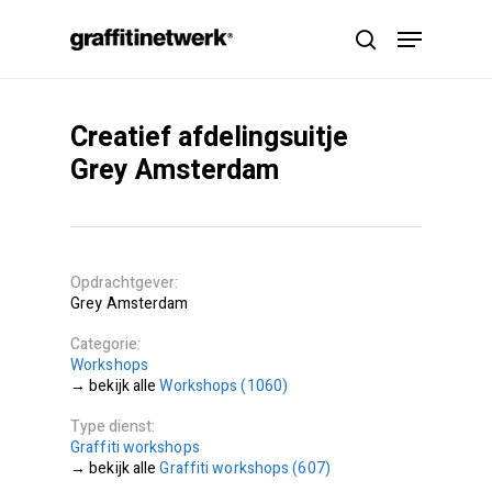
Skip
Menu
to
search
main
content
Creatief afdelingsuitje
Grey Amsterdam
Opdrachtgever
Grey Amsterdam
Categorie
Workshops
Workshops (1060)
Type dienst
Graffiti workshops
Graffiti workshops (607)