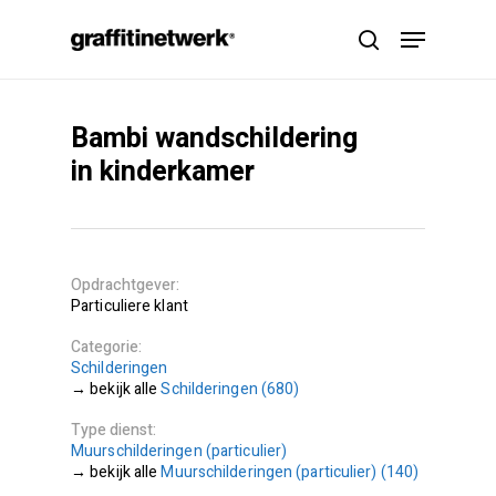
Skip
Menu
to
search
main
content
Bambi wandschildering
in kinderkamer
Opdrachtgever
Particuliere klant
Categorie
Schilderingen
Schilderingen (680)
Type dienst
Muurschilderingen (particulier)
Muurschilderingen (particulier) (140)