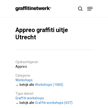
Skip
Menu
to
search
main
content
Appreo graffiti uitje
Utrecht
Opdrachtgever
Appreo
Categorie
Workshops
Workshops (1060)
Type dienst
Graffiti workshops
Graffiti workshops (607)