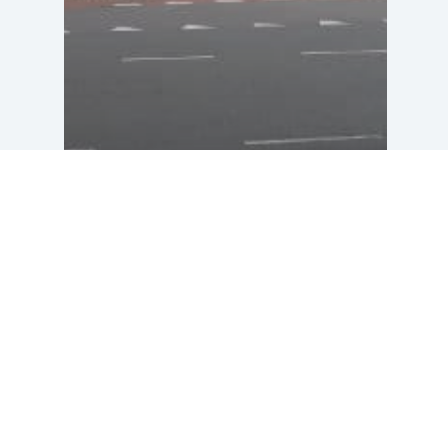
Mural Generaal
Winkelmanstraat in
Tilburg