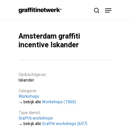
Skip
Menu
to
search
main
content
Amsterdam graffiti
incentive Iskander
Opdrachtgever
Iskander
Categorie
Workshops
Workshops (1060)
Type dienst
Graffiti workshops
Graffiti workshops (607)