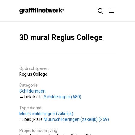
Skip
Menu
to
search
main
content
3D mural Regius College
Opdrachtgever
Regius College
Categorie
Schilderingen
Schilderingen (680)
Type dienst
Muurschilderingen (zakelijk)
Muurschilderingen (zakelijk) (259)
Projectomschrijving