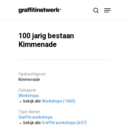
Skip
Menu
to
search
main
content
100 jarig bestaan
Kimmenade
Opdrachtgever
Kimmenade
Categorie
Workshops
Workshops (1060)
Type dienst
Graffiti workshops
Graffiti workshops (607)