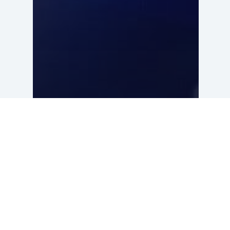
ZYN graffitiwall Verve
festival Andermatt