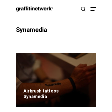
Skip
Menu
to
search
main
content
Synamedia
Airbrush tattoos
Synamedia