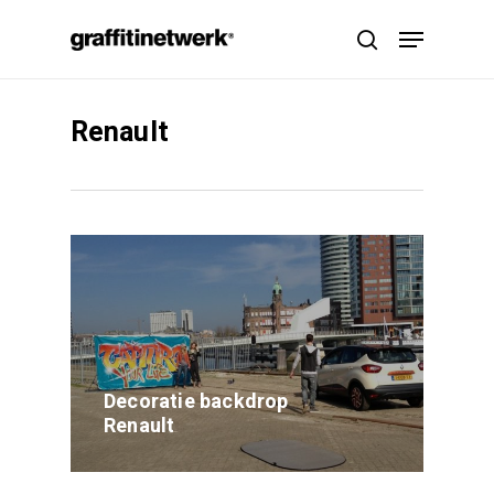
Skip
Menu
to
search
main
content
Renault
Decoratie backdrop
Renault