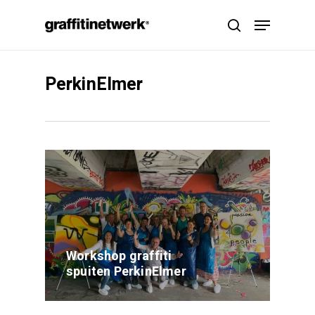
Skip
Menu
to
search
main
content
PerkinElmer
Workshop graffiti
spuiten PerkinElmer