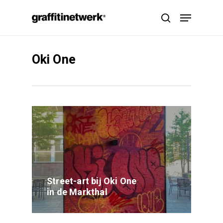
Skip
Menu
to
search
main
content
Oki One
Street-art bij Oki One
in de Markthal