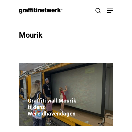
Skip
Menu
to
search
main
content
Mourik
Graffiti wall Mourik
tijdens
Wereldhavendagen