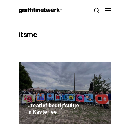
Skip
Menu
to
search
main
content
itsme
Creatief bedrijfsuitje
in Kasterlee