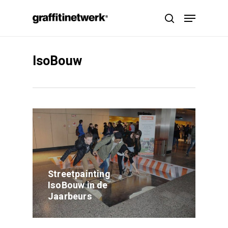
Skip
Menu
to
search
main
content
IsoBouw
Streetpainting
IsoBouw in de
Jaarbeurs